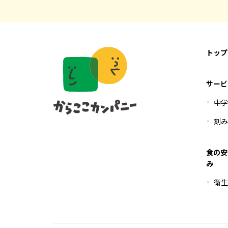
トップ
サービ
中
刻
食の安
み
衛