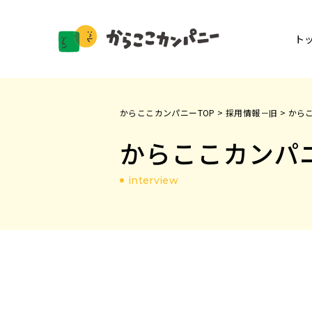
ト
からここカンパニーTOP
>
採用情報－旧
>
から
からここカンパ
interview