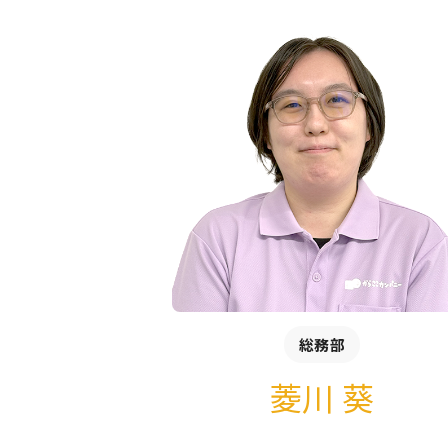
総務部
菱川 葵